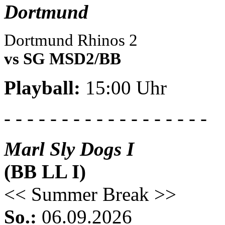
Dortmund
Dortmund Rhinos 2
vs SG MSD2/BB
Playball:
15:00 Uhr
- - - - - - - - - - - - - - - - - -
Marl Sly Dogs I
(BB LL I)
<< Summer Break >>
So.:
06.09.2026