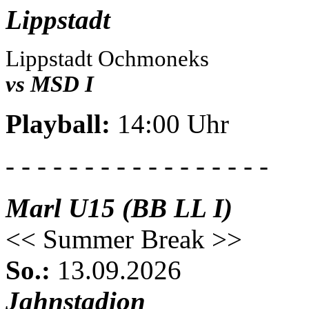
Lippstadt
Lippstadt Ochmoneks
vs MSD I
Playball:
14:00 Uhr
- - - - - - - - - - - - - - - - -
Marl U15 (BB LL I)
<< Summer Break >>
So.:
13.09.2026
Jahnstadion