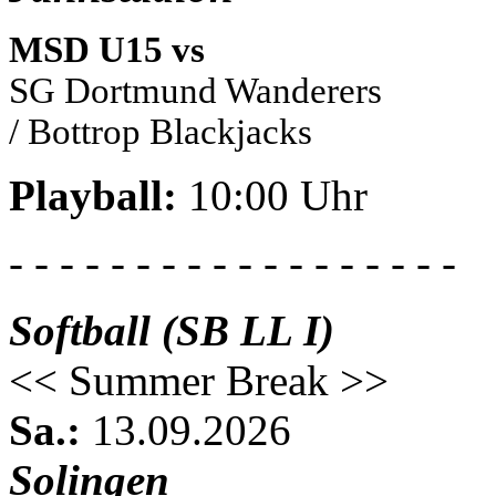
MSD U15 vs
SG Dortmund Wanderers
/ Bottrop Blackjacks
Playball:
10:00 Uhr
- - - - - - - - - - - - - - - - - -
Softball (SB LL I)
<< Summer Break >>
Sa.:
13.09.2026
Solingen