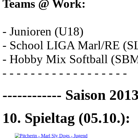
Teams @ Work:
- Junioren (U18)
- School LIGA Marl/RE (S
- Hobby Mix Softball (SB
- - - - - - - - - - - - - - - - - -
------------ Saison 2013 
10. Spieltag (05.10.):