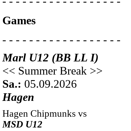
- - - - - - - - - - - - - - - - - -
Games
- - - - - - - - - - - - - - - - - -
Marl U12 (BB LL I)
<< Summer Break >>
Sa.:
05.09.2026
Hagen
Hagen Chipmunks vs
MSD U12