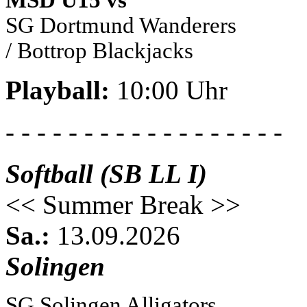
MSD U15 vs
SG Dortmund Wanderers
/ Bottrop Blackjacks
Playball:
10:00 Uhr
- - - - - - - - - - - - - - - - - -
Softball (SB LL I)
<< Summer Break >>
Sa.:
13.09.2026
Solingen
SG Solingen Alligators