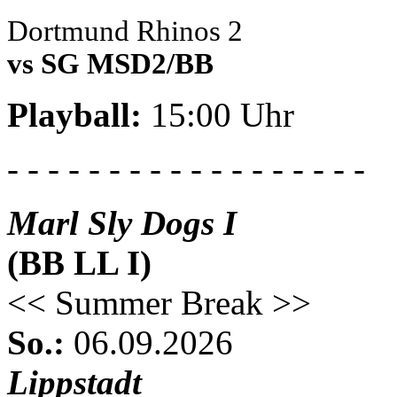
Dortmund Rhinos 2
vs SG MSD2/BB
Playball:
15:00 Uhr
- - - - - - - - - - - - - - - - - -
Marl Sly Dogs I
(BB LL I)
<< Summer Break >>
So.:
06.09.2026
Lippstadt