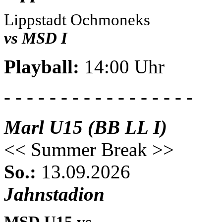
Lippstadt Ochmoneks
vs MSD I
Playball:
14:00 Uhr
- - - - - - - - - - - - - - - - -
Marl U15 (BB LL I)
<< Summer Break >>
So.:
13.09.2026
Jahnstadion