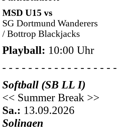
MSD U15 vs
SG Dortmund Wanderers
/ Bottrop Blackjacks
Playball:
10:00 Uhr
- - - - - - - - - - - - - - - - - -
Softball (SB LL I)
<< Summer Break >>
Sa.:
13.09.2026
Solingen