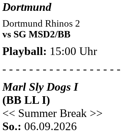
Dortmund
Dortmund Rhinos 2
vs SG MSD2/BB
Playball:
15:00 Uhr
- - - - - - - - - - - - - - - - - -
Marl Sly Dogs I
(BB LL I)
<< Summer Break >>
So.:
06.09.2026