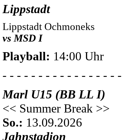
Lippstadt
Lippstadt Ochmoneks
vs MSD I
Playball:
14:00 Uhr
- - - - - - - - - - - - - - - - -
Marl U15 (BB LL I)
<< Summer Break >>
So.:
13.09.2026
Jahnstadion