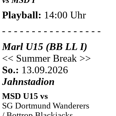
vs MSD I
Playball:
14:00 Uhr
- - - - - - - - - - - - - - - - -
Marl U15 (BB LL I)
<< Summer Break >>
So.:
13.09.2026
Jahnstadion
MSD U15 vs
SG Dortmund Wanderers
/ Bottrop Blackjacks