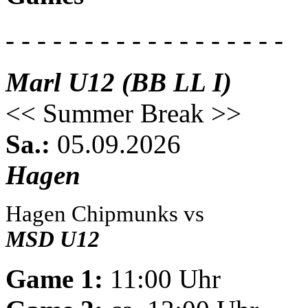
- - - - - - - - - - - - - - - - - -
Marl U12 (BB LL I)
<< Summer Break >>
Sa.:
05.09.2026
Hagen
Hagen Chipmunks vs
MSD U12
Game 1:
11:00 Uhr