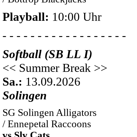
Playball:
10:00 Uhr
- - - - - - - - - - - - - - - - - -
Softball (SB LL I)
<< Summer Break >>
Sa.:
13.09.2026
Solingen
SG Solingen Alligators
/ Ennepetal Raccoons
vs Sly Cats