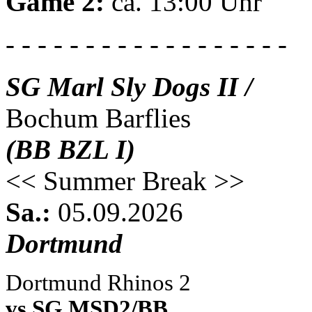
Game 2:
ca. 13:00 Uhr
- - - - - - - - - - - - - - - - - -
SG Marl Sly Dogs II /
Bochum Barflies
(BB BZL I)
<< Summer Break >>
Sa.:
05.09.2026
Dortmund
Dortmund Rhinos 2
vs SG MSD2/BB