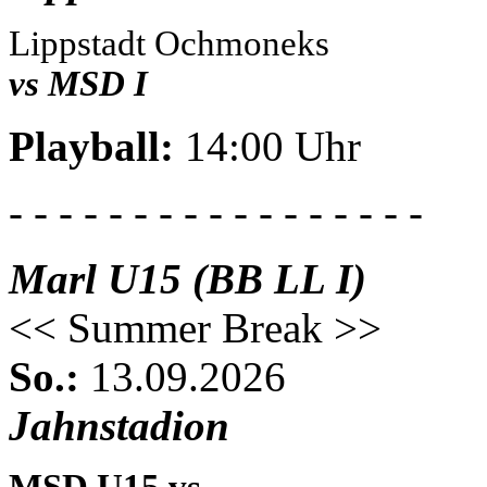
Lippstadt Ochmoneks
vs MSD I
Playball:
14:00 Uhr
- - - - - - - - - - - - - - - - -
Marl U15 (BB LL I)
<< Summer Break >>
So.:
13.09.2026
Jahnstadion