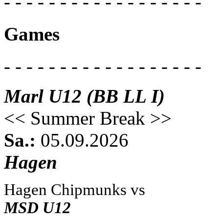
- - - - - - - - - - - - - - - - - -
Games
- - - - - - - - - - - - - - - - - -
Marl U12 (BB LL I)
<< Summer Break >>
Sa.:
05.09.2026
Hagen
Hagen Chipmunks vs
MSD U12