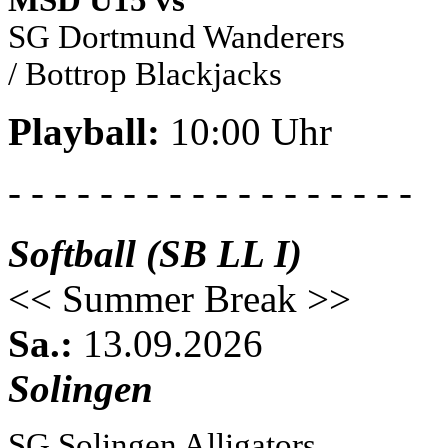
MSD U15 vs
SG Dortmund Wanderers
/ Bottrop Blackjacks
Playball:
10:00 Uhr
- - - - - - - - - - - - - - - - - -
Softball (SB LL I)
<< Summer Break >>
Sa.:
13.09.2026
Solingen
SG Solingen Alligators