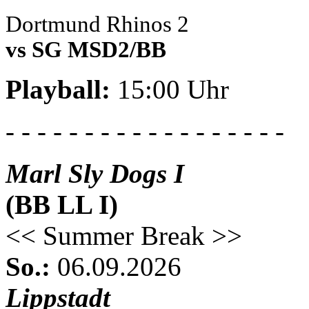
Dortmund Rhinos 2
vs SG MSD2/BB
Playball:
15:00 Uhr
- - - - - - - - - - - - - - - - - -
Marl Sly Dogs I
(BB LL I)
<< Summer Break >>
So.:
06.09.2026
Lippstadt